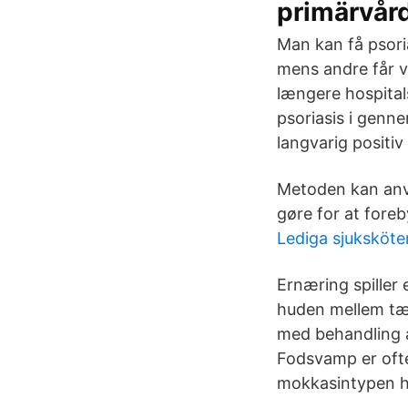
primärvår
Man kan få psoria
mens andre får 
længere hospital
psoriasis i genne
langvarig positi
Metoden kan anvä
gøre for at foreb
Lediga sjuksköte
Ernæring spiller e
huden mellem tæe
med behandling a
Fodsvamp er ofte
mokkasintypen h