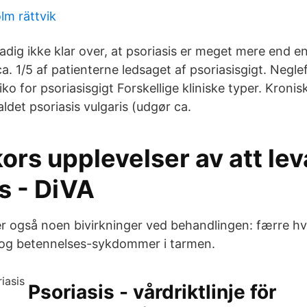
lm rättvik
dig ikke klar over, at psoriasis er meget mere end
ca. 1/5 af patienterne ledsaget af psoriasisgigt. Negl
iko for psoriasisgigt Forskellige kliniske typer. Kronis
aldet psoriasis vulgaris (udgør ca.
ors upplevelser av att le
s - DiVA
 er også noen bivirkninger ved behandlingen: færre hv
 og betennelses-sykdommer i tarmen.
Psoriasis - vårdriktlinje för