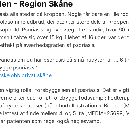
den - Region Skåne
sis alle steder på kroppen. Nogle får bare en lille rø
voldsomme udbrud, der dækker store dele af kroppe
sophold. Psoriasis og overvægt. I et studie, hvor 6
msnit tabte sig over 15 kg. i løbet af 16 uger, var der 
v effekt på sværhedsgraden af psoriasis.
ndas om du har psoriasis på små hudytor, till … 6 ti
ygge psoriasis 1.
rskejobb privat skåne
n vigtig rolle i forebyggelsen af psoriasis. Det er vigti
rne efter bad for at forebygge fodsvamp ; Fodtera
f hyperkeratoser (hård hud) Illustrationer Billeder
 lettest at finde mellem 4. og 5. tå [MEDIA=25699]
ar patienten som regel også neglesvamp.