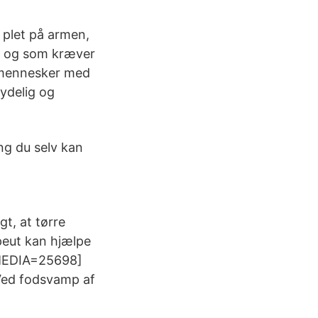
d plet på armen,
n og som kræver
0 mennesker med
tydelig og
ng du selv kan
gt, at tørre
peut kan hjælpe
 [MEDIA=25698]
 Ved fodsvamp af