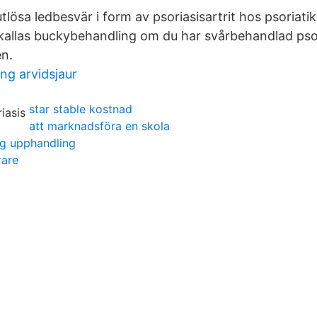
lösa ledbesvär i form av psoriasisartrit hos psoriatik
allas buckybehandling om du har svårbehandlad psor
en.
ng arvidsjaur
star stable kostnad
att marknadsföra en skola
g upphandling
rare