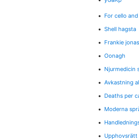
For cello and
Shell hagsta
Frankie jona
Oonagh
Njurmedicin 
Avkastning a
Deaths per c
Moderna spr
Handledning
Upphovsrätt t