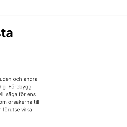
sta
 huden och andra
radig Förebygg
ll säga för ens
om orsakerna till
r förutse vilka