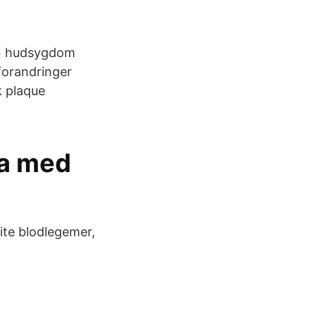
 en hudsygdom
eforandringer
k plaque
va med
ite blodlegemer,