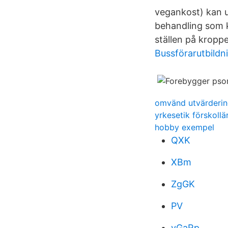
vegankost) kan ut
behandling som k
ställen på kropp
Bussförarutbildni
omvänd utvärderin
yrkesetik förskollä
hobby exempel
QXK
XBm
ZgGK
PV
yGaRp