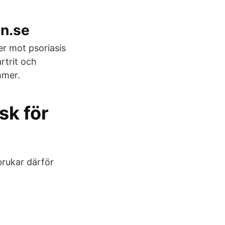
en.se
r mot psoriasis
rtrit och
mmer.
sk för
brukar därför