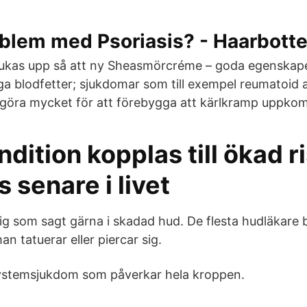
oblem med Psoriasis? - Haarbott
ukas upp så att ny Sheasmörcréme – goda egenskape
öga blodfetter; sjukdomar som till exempel reumatoid a
 göra mycket för att förebygga att kärlkramp uppko
ndition kopplas till ökad ri
s senare i livet
sig som sagt gärna i skadad hud. De flesta hudläkare 
an tatuerar eller piercar sig.
systemsjukdom som påverkar hela kroppen.