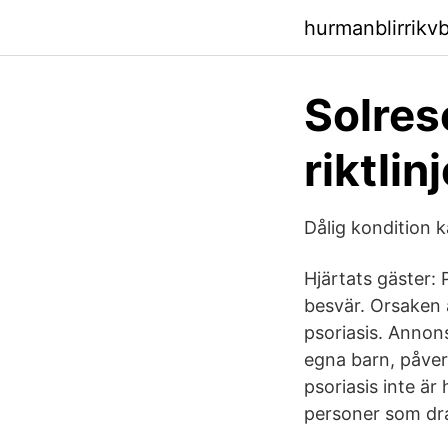
hurmanblirrikv
Solreso
riktlin
Dålig kondition k
Hjärtats gäster:
besvär. Orsaken ä
psoriasis. Annon
egna barn, påverk
psoriasis inte är
personer som dr