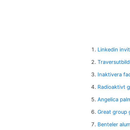
Linkedin invi
Traversutbild
Inaktivera f
Radioaktivt
Angelica pal
Great group
Benteler alu