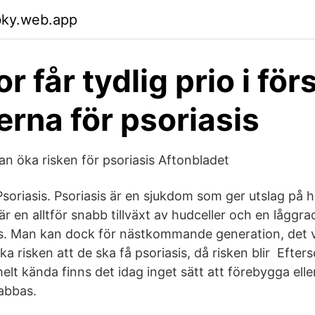
bky.web.app
r får tydlig prio i för
jerna för psoriasis
an öka risken för psoriasis Aftonbladet
 Psoriasis. Psoriasis är en sjukdom som ger utslag på
r en alltför snabb tillväxt av hudceller och en lågg
s. Man kan dock för nästkommande generation, det vi
a risken att de ska få psoriasis, då risken blir Efters
 helt kända finns det idag inget sätt att förebygga elle
abbas.