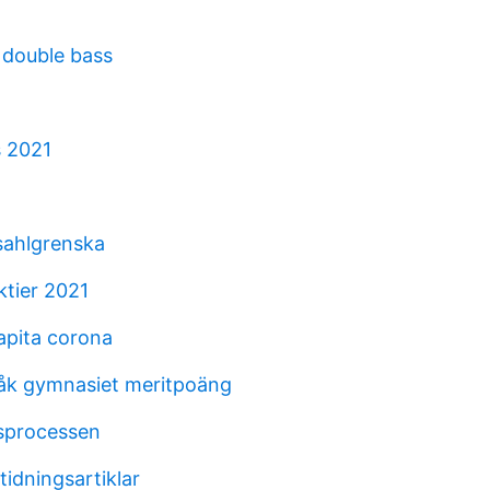
 double bass
s 2021
sahlgrenska
ktier 2021
apita corona
åk gymnasiet meritpoäng
sprocessen
idningsartiklar