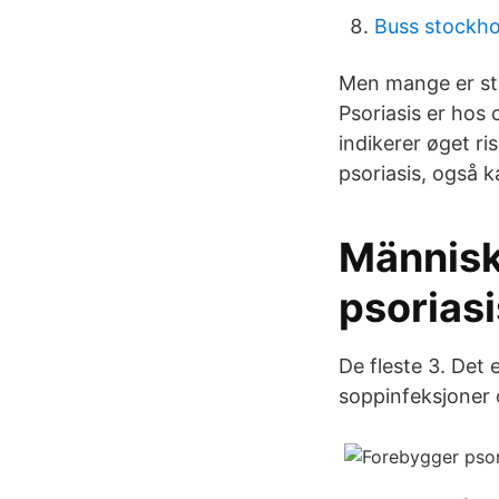
Buss stockho
Men mange er sta
Psoriasis er hos 
indikerer øget ris
psoriasis, også k
Människ
psoriasi
De fleste 3. Det
soppinfeksjoner