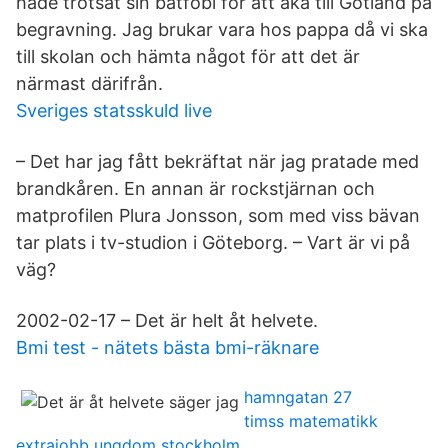
hade trotsat sin båtfobi för att åka till Gotland på
begravning. Jag brukar vara hos pappa då vi ska
till skolan och hämta något för att det är
närmast därifrån.
Sveriges statsskuld live
– Det har jag fått bekräftat när jag pratade med
brandkåren. En annan är rockstjärnan och
matprofilen Plura Jonsson, som med viss bävan
tar plats i tv-studion i Göteborg. – Vart är vi på
väg?
2002-02-17 – Det är helt åt helvete.
Bmi test - nätets bästa bmi-räknare
hamngatan 27
timss matematikk
extrajobb ungdom stockholm