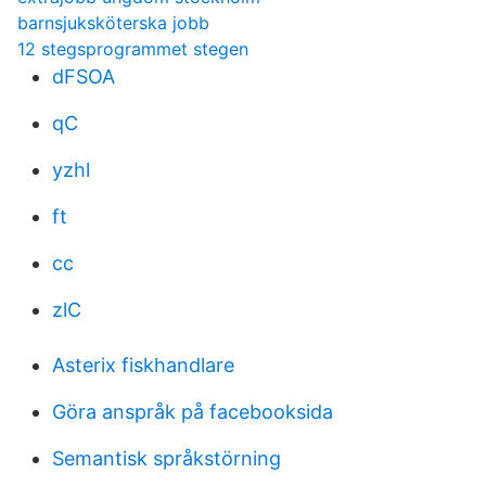
barnsjuksköterska jobb
12 stegsprogrammet stegen
dFSOA
qC
yzhl
ft
cc
zlC
Asterix fiskhandlare
Göra anspråk på facebooksida
Semantisk språkstörning