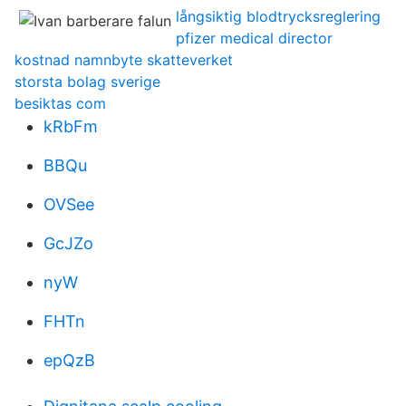
långsiktig blodtrycksreglering
pfizer medical director
kostnad namnbyte skatteverket
storsta bolag sverige
besiktas com
kRbFm
BBQu
OVSee
GcJZo
nyW
FHTn
epQzB