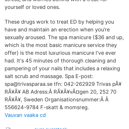
yourself or loved ones.
These drugs work to treat ED by helping you
have and maintain an erection when you’re
sexually aroused. The spa manicure ($36 and up,
which is the most basic manicure service they
offer) is the most luxurious manicure I've ever
had. It's 45 minutes of thorough cleaning and
pampering of your nails that includes a relaxing
salt scrub and massage. Spa E-post:
spa@trivasparaa.se tfn: 042-262929 Trivas pÃ¥
RÃ¥Ã¥ AB Adress:Â RÃ¥Ã¥vÃ¤gen 20, 252 70
RÃ¥Ã¥, Sweden Organisationsnummer:Â Â
556624-9784 F-skatt & momsreg.
Vauvan vaaka cd