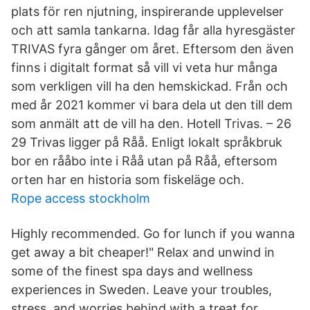
plats för ren njutning, inspirerande upplevelser
och att samla tankarna. Idag får alla hyresgäster
TRIVAS fyra gånger om året. Eftersom den även
finns i digitalt format så vill vi veta hur många
som verkligen vill ha den hemskickad. Från och
med år 2021 kommer vi bara dela ut den till dem
som anmält att de vill ha den. Hotell Trivas. – 26
29 Trivas ligger på Råå. Enligt lokalt språkbruk
bor en rååbo inte i Råå utan på Råå, eftersom
orten har en historia som fiskeläge och.
Rope access stockholm
Highly recommended. Go for lunch if you wanna
get away a bit cheaper!" Relax and unwind in
some of the finest spa days and wellness
experiences in Sweden. Leave your troubles,
stress, and worries behind with a treat for