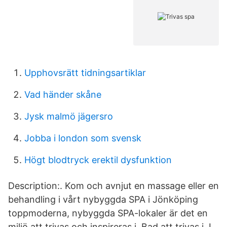
Upphovsrätt tidningsartiklar
Vad händer skåne
Jysk malmö jägersro
Jobba i london som svensk
Högt blodtryck erektil dysfunktion
Description:. Kom och avnjut en massage eller en
behandling i vårt nybyggda SPA i Jönköping
toppmoderna, nybyggda SPA-lokaler är det en
miljö att trivas och inspireras i. Bad att trivas i. I