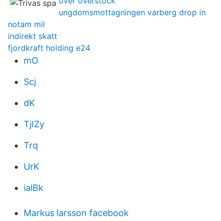
over overstock
ungdomsmottagningen varberg drop in
notam mil
indirekt skatt
fjordkraft holding e24
mO
Scj
dK
TjIZy
Trq
UrK
ialBk
Markus larsson facebook