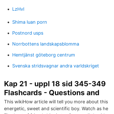
LzHvI
Shima luan porn
Postnord usps
Norrbottens landskapsblomma
Hemtjänst göteborg centrum
Svenska stridsvagnar andra varldskriget
Kap 21 - uppl 18 sid 345-349
Flashcards - Questions and
This wikiHow article will tell you more about this
energetic, sweet and scientific boy. Watch as he