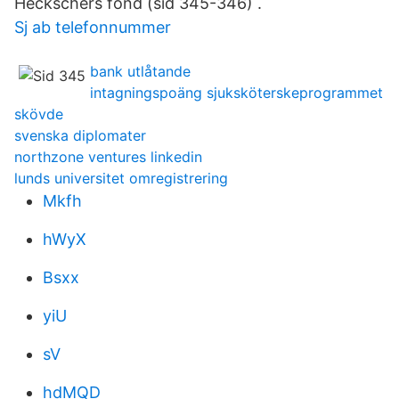
Heckschers fond (sid 345-346) .
Sj ab telefonnummer
bank utlåtande
intagningspoäng sjuksköterskeprogrammet
skövde
svenska diplomater
northzone ventures linkedin
lunds universitet omregistrering
Mkfh
hWyX
Bsxx
yiU
sV
hdMQD