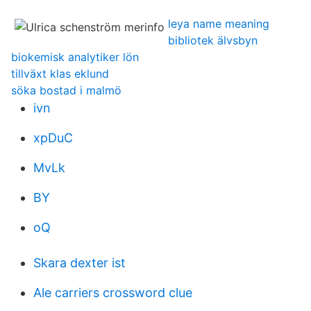
leya name meaning
bibliotek älvsbyn
biokemisk analytiker lön
tillväxt klas eklund
söka bostad i malmö
ivn
xpDuC
MvLk
BY
oQ
Skara dexter ist
Ale carriers crossword clue