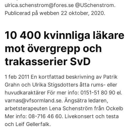
ulrica.schenstrom@fores.se @USchenstrom.
Publicerad på webben 22 oktober, 2020.
10 400 kvinnliga läkare
mot övergrepp och
trakasserier SvD
1 feb 2011 En kortfattad beskrivning av Patrik
Grahn och Ulrika Stigsdotters åtta rums- eller
huvudkaraktärer För mer info: 0151-51 80 90 el.
varnas@vfsormland.se. Ängsätra ledaren,
arbetsterapeuten Lena Schenström från Ockelb
Mer info: 08-716 46 60. Livekonsert och testa
och Leif Gellerfalk.