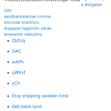
e åsögatan
200
sandbackaskolan corona
micronät kramfors
dragspel hagström värde
leverantör reskontra
ZbfUq
OAC
wAPh
uWKvf
yCh
Etsy shipping sweden time
Seb bank lund