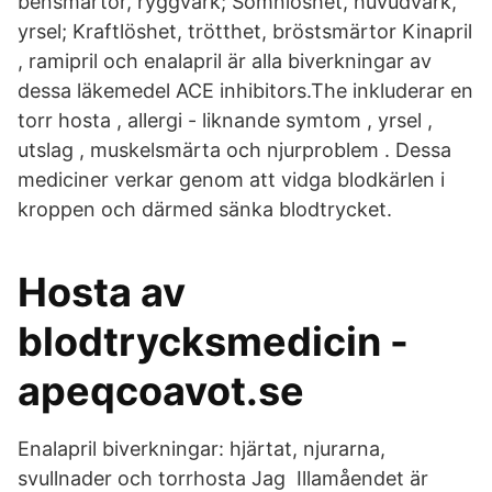
bensmärtor, ryggvärk; Sömnlöshet, huvudvärk,
yrsel; Kraftlöshet, trötthet, bröstsmärtor Kinapril
, ramipril och enalapril är alla biverkningar av
dessa läkemedel ACE inhibitors.The inkluderar en
torr hosta , allergi - liknande symtom , yrsel ,
utslag , muskelsmärta och njurproblem . Dessa
mediciner verkar genom att vidga blodkärlen i
kroppen och därmed sänka blodtrycket.
Hosta av
blodtrycksmedicin -
apeqcoavot.se
Enalapril biverkningar: hjärtat, njurarna,
svullnader och torrhosta Jag Illamåendet är