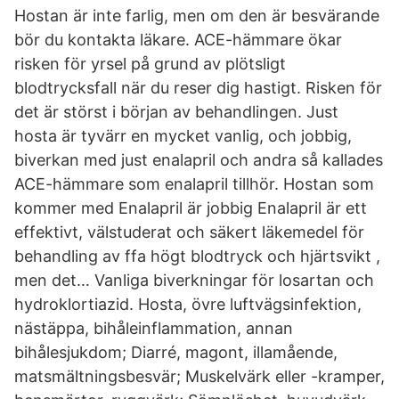
Hostan är inte farlig, men om den är besvärande
bör du kontakta läkare. ACE-hämmare ökar
risken för yrsel på grund av plötsligt
blodtrycksfall när du reser dig hastigt. Risken för
det är störst i början av behandlingen. Just
hosta är tyvärr en mycket vanlig, och jobbig,
biverkan med just enalapril och andra så kallades
ACE-hämmare som enalapril tillhör. Hostan som
kommer med Enalapril är jobbig Enalapril är ett
effektivt, välstuderat och säkert läkemedel för
behandling av ffa högt blodtryck och hjärtsvikt ,
men det… Vanliga biverkningar för losartan och
hydroklortiazid. Hosta, övre luftvägsinfektion,
nästäppa, bihåleinflammation, annan
bihålesjukdom; Diarré, magont, illamående,
matsmältningsbesvär; Muskelvärk eller -kramper,