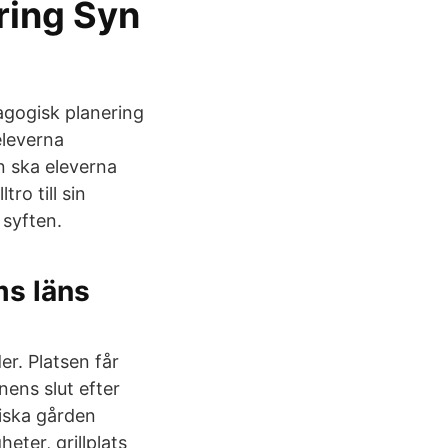
ring Syn
agogisk planering
eleverna
n ska eleverna
tro till sin
 syften.
ms läns
er. Platsen får
inens slut efter
tiska gården
eter, grillplats