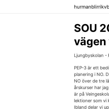
hurmanblirrikv
SOU 20
vägen 
Ljungbyskolan -
PEP-3 är ett bed
planering i NO. D
NO över de tre lä
årskurser har jag
är på Veingeskola
lektioner som vi 
Ibland delar vi u