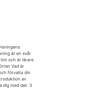
rvisningens
sning är en svår
röm och är lärare
örren Vad är
och förvalta din
ntroduktion av
ta dig med det 3