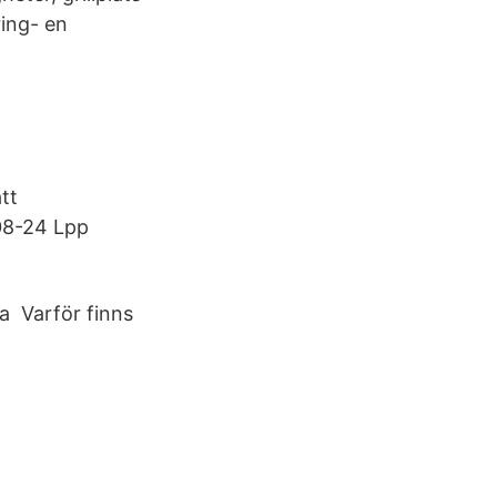
ring- en
tt
-08-24 Lpp
na Varför finns