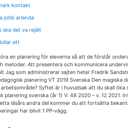
mark kontakt
a jobb arlanda
s ska det va rejält
llar ett
göra en planering för eleverna så att de förstår unde
och metoder. Att presentera och kommunicera undervi
alt Jag som administrerar sajten heter Fredrik Sandst
Pedagogisk planering VT 2019 Svenska Den magiska d
 arbetsområde? Syftet är i huvudsak att du skall öka 
 planering svenska (år 1) V: 48 2020 – v. 12 2021. I
detta läsårs andra del kommer du att fortsätta bekan
ringar har blivit 1 PP-vägg.