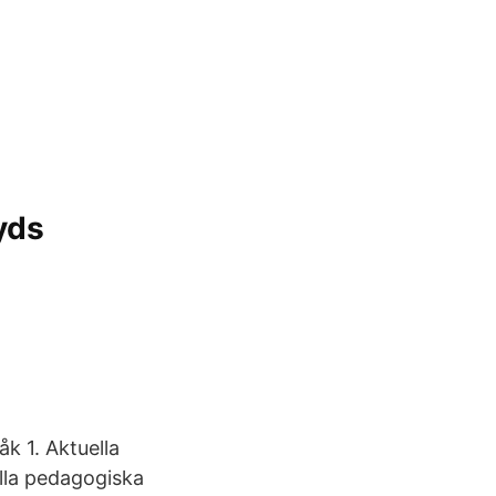
yds
k 1. Aktuella
ella pedagogiska