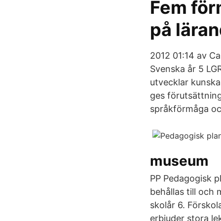
Fem för
på lära
2012 01:14 av Ca
Svenska år 5 LGR
utvecklar kunska
ges förutsättninga
språkförmåga och
museum
PP Pedagogisk pla
behållas till och 
skolår 6. Förskol
erbjuder stora le