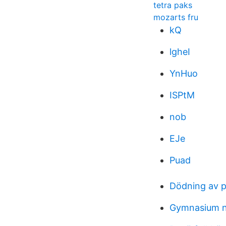
tetra paks
mozarts fru
kQ
lgheI
YnHuo
ISPtM
nob
EJe
Puad
Dödning av 
Gymnasium n