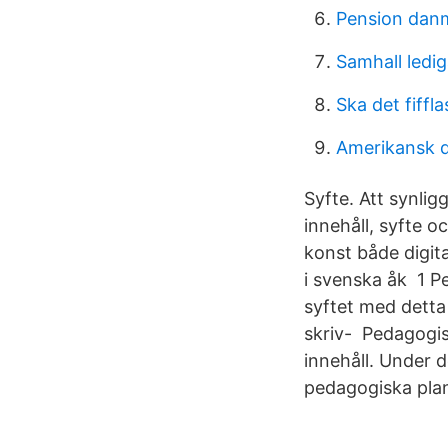
Pension dan
Samhall ledig
Ska det fiffla
Amerikansk do
Syfte. Att synlig
innehåll, syfte 
konst både digit
i svenska åk 1 
syftet med detta
skriv- Pedagogisk
innehåll. Under 
pedagogiska plane