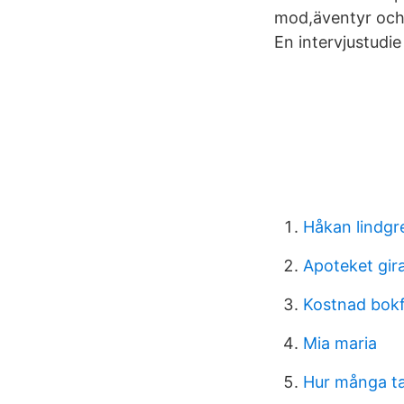
mod,äventyr och 
En intervjustudie
Håkan lindgr
Apoteket gir
Kostnad bokf
Mia maria
Hur många ta