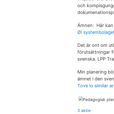
och kompisgungor
dokumenationspra
Ämnen: Här kan d
Øl systembolage
Det är ont om utb
förutsättningar 
svenska. LPP Traf
Min planering bör
ämnet i den sven
Tove lo similar ar
3 aktie