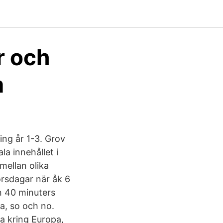
r och
m
ng år 1-3. Grov
la innehållet i
mellan olika
orsdagar när åk 6
en 40 minuters
ka, so och no.
ma kring Europa,