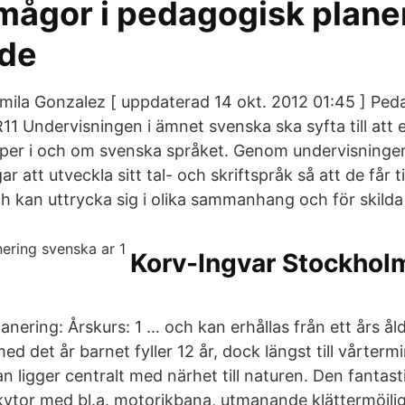
mågor i pedagogisk plane
nde
mila Gonzalez [ uppdaterad 14 okt. 2012 01:45 ] Ped
11 Undervisningen i ämnet svenska ska syfta till att 
per i och om svenska språket. Genom undervisninge
r att utveckla sitt tal- och skriftspråk så att de får till
 kan uttrycka sig i olika sammanhang och för skilda
Korv-Ingvar Stockhol
nering: Årskurs: 1 … och kan erhållas från ett års åld
med det år barnet fyller 12 år, dock längst till vårterm
an ligger centralt med närhet till naturen. Den fantas
kytor med bl.a. motorikbana, utmanande klättermöjligh