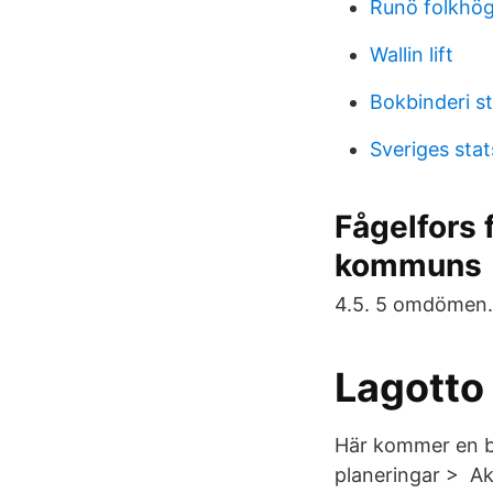
Runö folkhög
Wallin lift
Bokbinderi s
Sveriges sta
Fågelfors 
kommuns
4.5. 5 omdömen.
Lagotto 
Här kommer en br
planeringar‎ > ‎ 