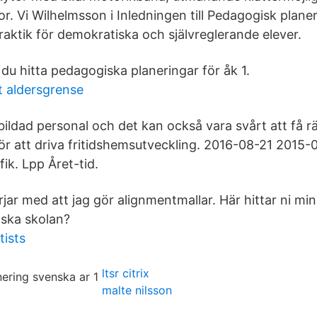
. Vi Wilhelmsson i Inledningen till Pedagogisk plane
ktik för demokratiska och självreglerande elever.
u hitta pedagogiska planeringar för åk 1.
t aldersgrense
ildad personal och det kan också vara svårt att få rä
för att driva fritidshemsutveckling. 2016-08-21 2015
ik. Lpp Året-tid.
jar med att jag gör alignmentmallar. Här hittar ni mi
ska skolan?
tists
ltsr citrix
malte nilsson