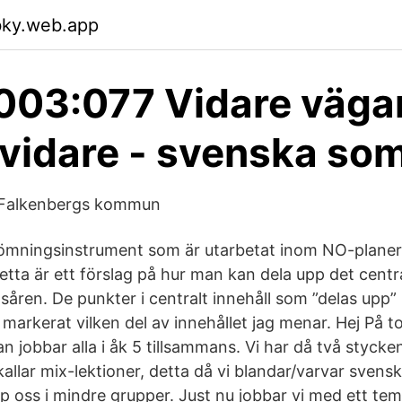
bky.web.app
03:077 Vidare väga
vidare - svenska so
 Falkenbergs kommun
ömningsinstrument som är utarbetat inom NO-planeri
etta är ett förslag på hur man kan dela upp det centra
såren. De punkter i centralt innehåll som ”delas upp” 
 markerat vilken del av innehållet jag menar. Hej På t
n jobbar alla i åk 5 tillsammans. Vi har då två styck
kallar mix-lektioner, detta då vi blandar/varvar svens
pp oss i mindre grupper. Just nu jobbar vi med ett te